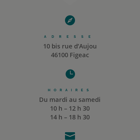

ADRESSE
10 bis rue d’Aujou
46100 Figeac

HORAIRES
Du mardi au samedi
10 h – 12 h 30
14 h – 18 h 30
