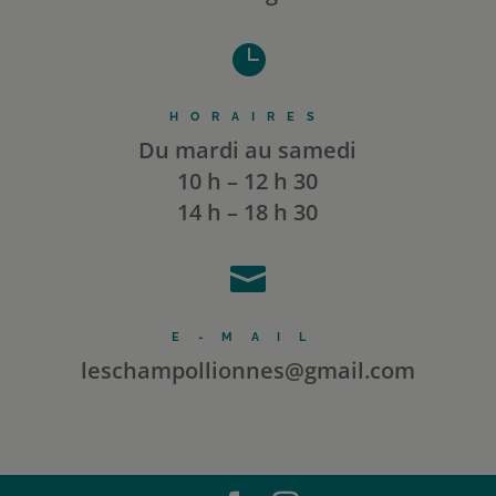

HORAIRES
Du mardi au samedi
10 h – 12 h 30
14 h – 18 h 30

E-MAIL
leschampollionnes@gmail.com