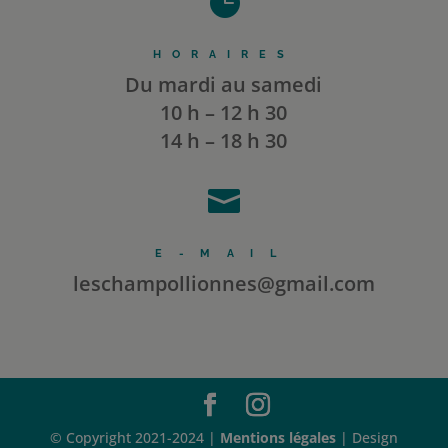

HORAIRES
Du mardi au samedi
10 h – 12 h 30
14 h – 18 h 30

E-MAIL
leschampollionnes@gmail.com
© Copyright 2021-2024 |
Mentions légales
| Design